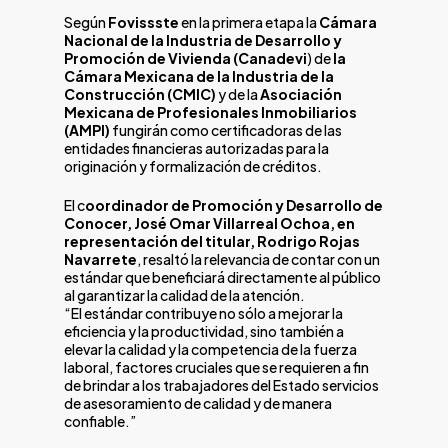
Según
Fovissste
en la primera etapa la
Cámara
Nacional de la Industria de Desarrollo y
Promoción de Vivienda (Canadevi
) de
la
Cámara Mexicana de la Industria de la
Construcción (CMIC)
y de la
Asociación
Mexicana de Profesionales Inmobiliarios
(AMPI)
fungirán como certificadoras de las
entidades financieras autorizadas para la
originación y formalización de créditos.
El c
oordinador de Promoción y Desarrollo de
Conocer, José Omar Villarreal Ochoa, en
representación del titular, Rodrigo Rojas
Navarrete
, resaltó la relevancia de contar con un
estándar que beneficiará directamente al público
al garantizar la calidad de la atención.
“El estándar contribuye no sólo a mejorar la
eficiencia y la productividad, sino también a
elevar la calidad y la competencia de la fuerza
laboral, factores cruciales que se requieren a fin
de brindar a los trabajadores del Estado servicios
de asesoramiento de calidad y de manera
confiable.”