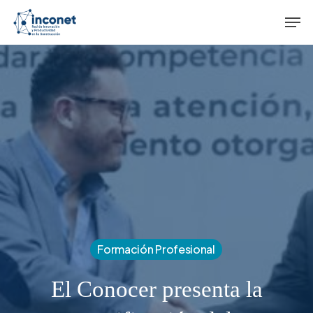
Skip
Men
to
main
content
Formación Profesional
El Conocer presenta la