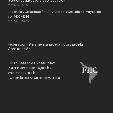
Gestión de datos para la construcción
mayo 15, 2025
Eficiencia y Colaboración: El Futuro de la Gestión de Proyectos
con VDC y BIM
marzo 17, 2025
Federación Interamericana de la Industria de la
Construcción
Tel:
+52 (55) 5424-7458 / 7459
Mail:
f.interamericana@fiic.lat
Web:
https://fiic.la
Twitter:
https://twitter.com/FiicLa