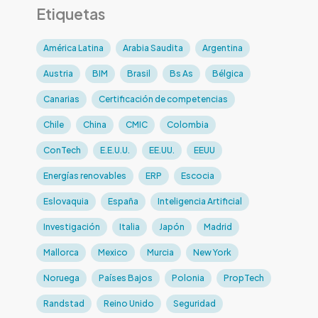
Etiquetas
América Latina
Arabia Saudita
Argentina
Austria
BIM
Brasil
Bs As
Bélgica
Canarias
Certificación de competencias
Chile
China
CMIC
Colombia
ConTech
E.E.U.U.
EE.UU.
EEUU
Energías renovables
ERP
Escocia
Eslovaquia
España
Inteligencia Artificial
Investigación
Italia
Japón
Madrid
Mallorca
Mexico
Murcia
New York
Noruega
Países Bajos
Polonia
PropTech
Randstad
Reino Unido
Seguridad