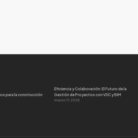
Eficiencia y Colaboración: El Futuro de la
os para la construcción
Gestión de Proyectos con VDC y BIM
marzo 17, 2025