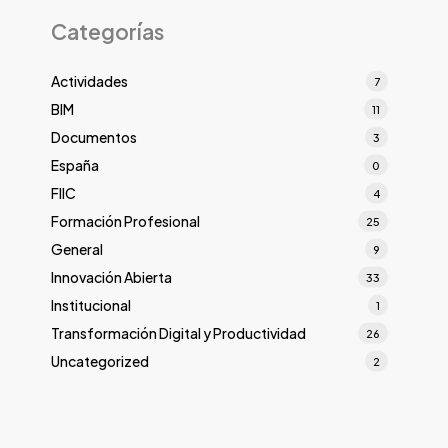
Categorías
Actividades
7
BIM
11
Documentos
3
España
0
FIIC
4
Formación Profesional
25
General
9
Innovación Abierta
33
Institucional
1
Transformación Digital y Productividad
26
Uncategorized
2