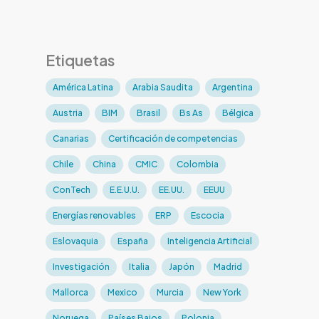
Etiquetas
América Latina
Arabia Saudita
Argentina
Austria
BIM
Brasil
Bs As
Bélgica
Canarias
Certificación de competencias
Chile
China
CMIC
Colombia
ConTech
E.E.U.U.
EE.UU.
EEUU
Energías renovables
ERP
Escocia
Eslovaquia
España
Inteligencia Artificial
Investigación
Italia
Japón
Madrid
Mallorca
Mexico
Murcia
New York
Noruega
Países Bajos
Polonia