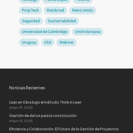
PropTech
Randstad
Reino Unido
Seguridad
Sustentabilidad
Universidad de Cambridge
Unión Europea
Uruguay
USA
Webinar
Noticias Recientes
Lean en Obra bajo el método Think in Lean
mayo 15, 2025
Gestión de datos para la construcción
mayo 15, 2025
Eficiencia y Colaboración: El Futuro de la Gestión de Proyectos