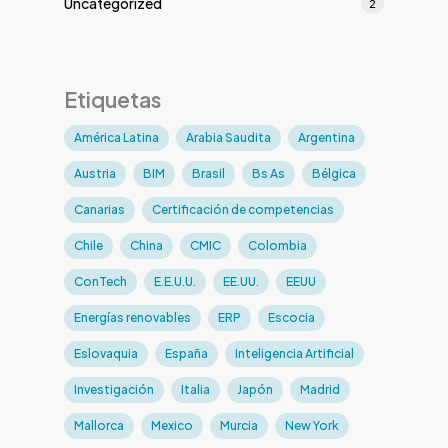
Uncategorized
2
Etiquetas
América Latina
Arabia Saudita
Argentina
Austria
BIM
Brasil
Bs As
Bélgica
Canarias
Certificación de competencias
Chile
China
CMIC
Colombia
ConTech
E.E.U.U.
EE.UU.
EEUU
Energías renovables
ERP
Escocia
Eslovaquia
España
Inteligencia Artificial
Investigación
Italia
Japón
Madrid
Mallorca
Mexico
Murcia
New York