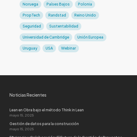
Noruega
Países Bajos
Polonia
PropTech
Randstad
Reino Unido
Seguridad
Sustentabilidad
Universidad de Cambridge
Unión Europea
Uruguay
USA
Webinar
Noticias Recientes
Lean en Obra bajo el método Think in Lean
mayo 15, 2025
Gestión de datos para la construcción
mayo 15, 2025