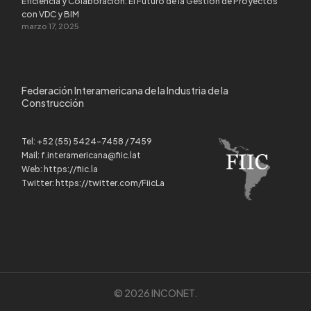
Eficiencia y Colaboración: El Futuro de la Gestión de Proyectos
con VDC y BIM
marzo 17, 2025
Federación Interamericana de la Industria de la
Construcción
Tel:
+52 (55) 5424-7458 / 7459
Mail:
f.interamericana@fiic.lat
Web:
https://fiic.la
Twitter:
https://twitter.com/FiicLa
© 2026 INCONET.