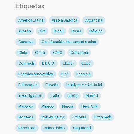
Etiquetas
América Latina
Arabia Saudita
Argentina
Austria
BIM
Brasil
Bs As
Bélgica
Canarias
Certificación de competencias
Chile
China
CMIC
Colombia
ConTech
E.E.U.U.
EE.UU.
EEUU
Energías renovables
ERP
Escocia
Eslovaquia
España
Inteligencia Artificial
Investigación
Italia
Japón
Madrid
Mallorca
Mexico
Murcia
New York
Noruega
Países Bajos
Polonia
PropTech
Randstad
Reino Unido
Seguridad