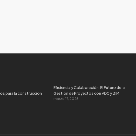
Eficiencia y Colaboración: El Futuro de la
os para la construcción
Gestión de Proyectos con VDC y BIM
marzo 17, 2025