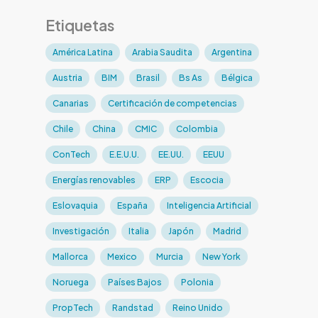
Etiquetas
América Latina
Arabia Saudita
Argentina
Austria
BIM
Brasil
Bs As
Bélgica
Canarias
Certificación de competencias
Chile
China
CMIC
Colombia
ConTech
E.E.U.U.
EE.UU.
EEUU
Energías renovables
ERP
Escocia
Eslovaquia
España
Inteligencia Artificial
Investigación
Italia
Japón
Madrid
Mallorca
Mexico
Murcia
New York
Noruega
Países Bajos
Polonia
PropTech
Randstad
Reino Unido