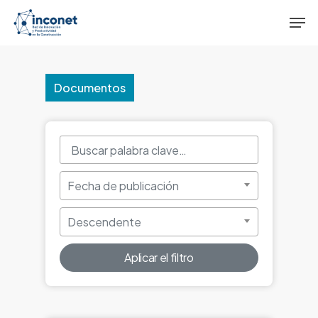
Skip
Men
to
main
content
Documentos
Fecha de publicación
Descendente
Aplicar el filtro