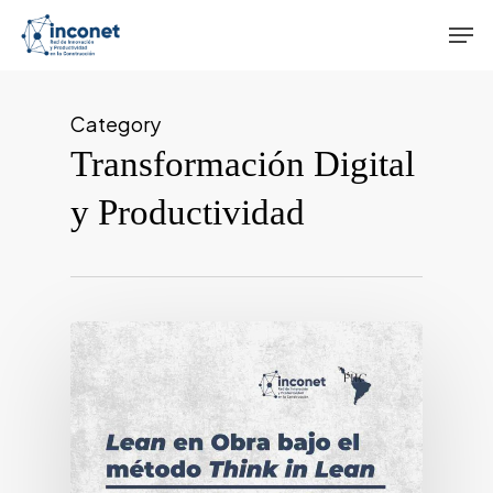
Skip
Men
to
main
content
Category
Transformación Digital
y Productividad