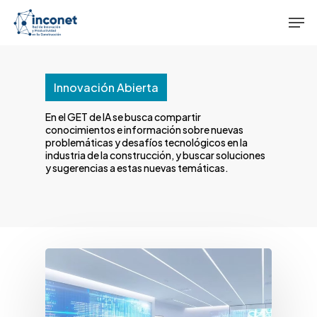
Skip
Men
to
main
content
Innovación Abierta
En el GET de IA se busca compartir
conocimientos e información sobre nuevas
problemáticas y desafíos tecnológicos en la
industria de la construcción, y buscar soluciones
y sugerencias a estas nuevas temáticas.