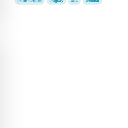
Unión Europea
Uruguay
USA
Webinar