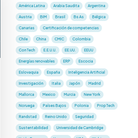
América Latina
Arabia Saudita
Argentina
Austria
BIM
Brasil
Bs As
Bélgica
Canarias
Certificación de competencias
Chile
China
CMIC
Colombia
ConTech
E.E.U.U.
EE.UU.
EEUU
Energías renovables
ERP
Escocia
Eslovaquia
España
Inteligencia Artificial
Investigación
Italia
Japón
Madrid
Mallorca
Mexico
Murcia
New York
Noruega
Países Bajos
Polonia
PropTech
Randstad
Reino Unido
Seguridad
Sustentabilidad
Universidad de Cambridge