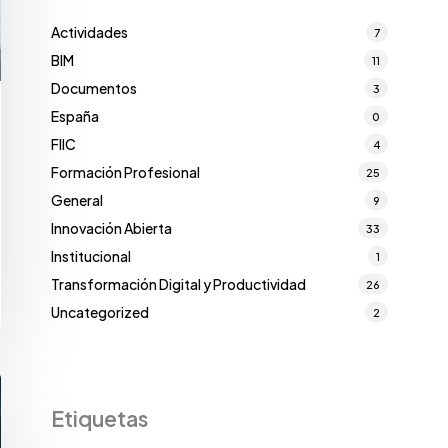
Actividades
7
BIM
11
Documentos
3
España
0
FIIC
4
Formación Profesional
25
General
9
Innovación Abierta
33
Institucional
1
Transformación Digital y Productividad
26
Uncategorized
2
Etiquetas