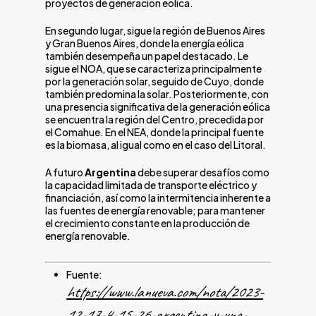
proyectos de generación eólica.
En segundo lugar, sigue la región de Buenos Aires
y Gran Buenos Aires, donde la energía eólica
también desempeña un papel destacado. Le
sigue el NOA, que se caracteriza principalmente
por la generación solar, seguido de Cuyo, donde
también predomina la solar. Posteriormente, con
una presencia significativa de la generación eólica
se encuentra la región del Centro, precedida por
el Comahue. En el NEA, donde la principal fuente
es la biomasa, al igual como en el caso del Litoral.
A futuro
Argentina
debe superar desafíos como
la capacidad limitada de transporte eléctrico y
financiación, así como la intermitencia inherente a
las fuentes de energía renovable; para mantener
el crecimiento constante en la producción de
energía renovable.
Fuente:
https://www.lanueva.com/nota/2023-
12-17-4-15-26-argentina-y-una-