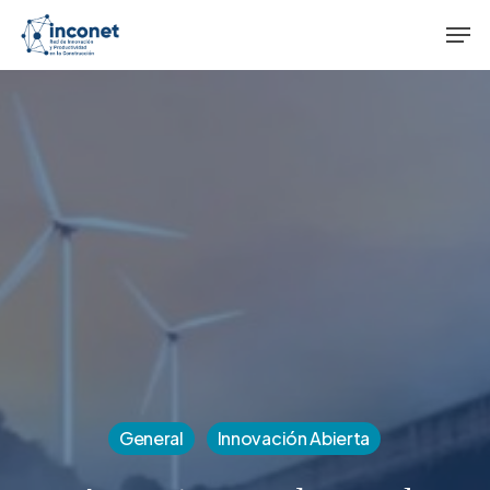
Skip
Men
to
main
content
General
Innovación Abierta