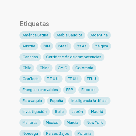
Etiquetas
América Latina
Arabia Saudita
Argentina
Austria
BIM
Brasil
Bs As
Bélgica
Canarias
Certificación de competencias
Chile
China
CMIC
Colombia
ConTech
E.E.U.U.
EE.UU.
EEUU
Energías renovables
ERP
Escocia
Eslovaquia
España
Inteligencia Artificial
Investigación
Italia
Japón
Madrid
Mallorca
Mexico
Murcia
New York
Noruega
Países Bajos
Polonia