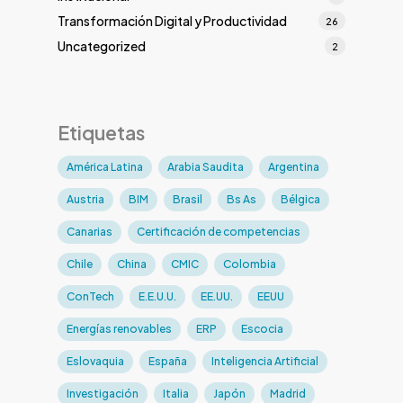
Transformación Digital y Productividad
26
Uncategorized
2
Etiquetas
América Latina
Arabia Saudita
Argentina
Austria
BIM
Brasil
Bs As
Bélgica
Canarias
Certificación de competencias
Chile
China
CMIC
Colombia
ConTech
E.E.U.U.
EE.UU.
EEUU
Energías renovables
ERP
Escocia
Eslovaquia
España
Inteligencia Artificial
Investigación
Italia
Japón
Madrid