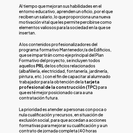
Al tiempo que mejoran sus habilidades en el
entorno educativo, aprenden un oficio, por el que
reciben un salario, lo que proporciona una nueva
motivación vital que les permite percibirse como
elementos valiosos para la sociedad en la que se
insertan.
A los contenidos profesionalizadores del
programa formativo Mantenedor/a de Edificios,
que se impartirán como eje principal del Plan
Formativo del proyecto, se incluyen todos
aquellos
PRL
de los oficios relacionados
(albañilería, electricidad, fontanería, jardinería,
pintura, etc.) con el fin de capacitar al alumnado
trabajador para la obtención de la
tarjeta
profesional de la construcción (TPC)
para
que esté mejor posicionado cara a una
contratación futura.
La prioridad es atender a personas con poca o
nula cualificación y recursos, en situación de
exclusión social, para que accedan a acciones
formativas para mejorar su cualificación y a un
contrato de jornada completa (40 horas