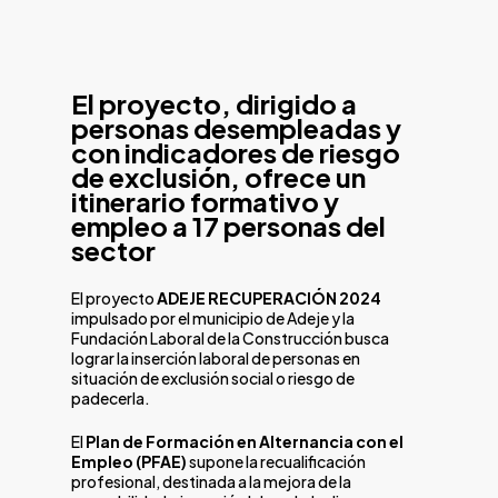
El proyecto, dirigido a
personas desempleadas y
con indicadores de riesgo
de exclusión, ofrece un
itinerario formativo y
empleo a 17 personas del
sector
El proyecto
ADEJE RECUPERACIÓN 2024
impulsado por el municipio de Adeje y la
Fundación Laboral de la Construcción busca
lograr la inserción laboral de personas en
situación de exclusión social o riesgo de
padecerla.
El
Plan de Formación en Alternancia con el
Empleo (PFAE)
supone la recualificación
profesional, destinada a la mejora de la