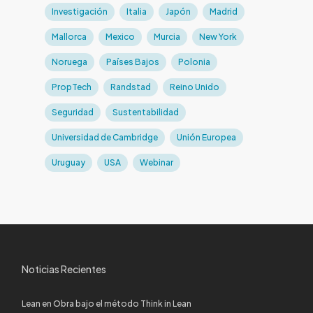
Investigación
Italia
Japón
Madrid
Mallorca
Mexico
Murcia
New York
Noruega
Países Bajos
Polonia
PropTech
Randstad
Reino Unido
Seguridad
Sustentabilidad
Universidad de Cambridge
Unión Europea
Uruguay
USA
Webinar
Noticias Recientes
Lean en Obra bajo el método Think in Lean