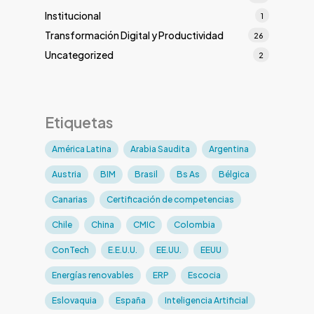
Institucional
1
Transformación Digital y Productividad
26
Uncategorized
2
Etiquetas
América Latina
Arabia Saudita
Argentina
Austria
BIM
Brasil
Bs As
Bélgica
Canarias
Certificación de competencias
Chile
China
CMIC
Colombia
ConTech
E.E.U.U.
EE.UU.
EEUU
Energías renovables
ERP
Escocia
Eslovaquia
España
Inteligencia Artificial