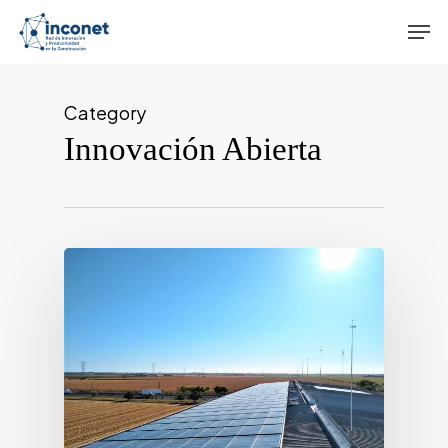
Skip
Men
to
main
content
Category
Innovación Abierta