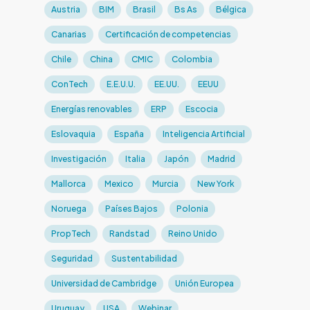
Austria
BIM
Brasil
Bs As
Bélgica
Canarias
Certificación de competencias
Chile
China
CMIC
Colombia
ConTech
E.E.U.U.
EE.UU.
EEUU
Energías renovables
ERP
Escocia
Eslovaquia
España
Inteligencia Artificial
Investigación
Italia
Japón
Madrid
Mallorca
Mexico
Murcia
New York
Noruega
Países Bajos
Polonia
PropTech
Randstad
Reino Unido
Seguridad
Sustentabilidad
Universidad de Cambridge
Unión Europea
Uruguay
USA
Webinar