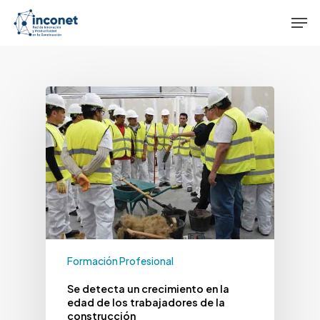
Skip
Men
to
main
content
Formación Profesional
Se detecta un crecimiento en la
edad de los trabajadores de la
construcción