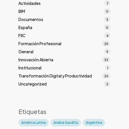
Actividades
7
BIM
11
Documentos
3
España
0
FIIC
4
Formación Profesional
25
General
9
Innovación Abierta
33
Institucional
1
Transformación Digital y Productividad
26
Uncategorized
2
Etiquetas
América Latina
Arabia Saudita
Argentina